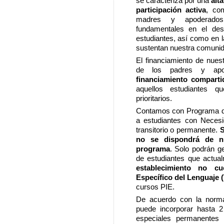
se caracteriza por una
alt
participación activa
, co
madres y apoderados
fundamentales en el desa
estudiantes, así como en l
sustentan nuestra comunid
El financiamiento de nues
de los padres y ap
financiamiento comparti
aquellos estudiantes q
prioritarios.
Contamos con Programa de 
a estudiantes con Necesi
transitorio o permanente.
S
no se dispondrá de n
programa
. Solo podrán g
de estudiantes que actua
establecimiento no cu
Específico del Lenguaje 
cursos PIE.
De acuerdo con la normat
puede incorporar hasta 2
especiales permanentes